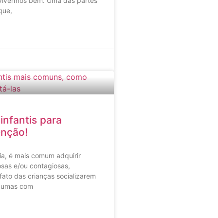
 vivermos bem. Uma das partes
que,
infantis para
enção!
ia, é mais comum adquirir
osas e/ou contagiosas,
fato das crianças socializarem
 umas com