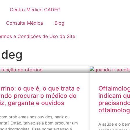
Centro Médico CADEG
Consulta Médica
Blog
ermos e Condições de Uso do Site
adeg
rrino: o que é, o que trata e
Oftalmolog
ndo procurar o médico do
indicam qu
iz, garganta e ouvidos
precisando
oftalmolog
com problemas nos ouvidos, nariz ou
nta? Então, talvez seja bom procurar um
A saúde e o bem
inolaringologista. Esse nome extenso é