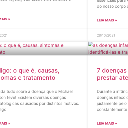
essenciais para
do nosso corpo 
MAIS »
LEIA MAIS »
/2021
28/10/2021
iligo: o que é, causas,
7 doenças 
tomas e tratamento
prestar at
nda tudo sobre a doença que o Michael
Durante a infânc
son teve! Existem diversas doenças
doenças infecci
tológicas causadas por distintos motivos.
justamente pelo 
ligo
constantemente
MAIS »
LEIA MAIS »