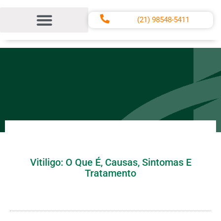
(21) 98548-5411
Centro Médico CADEG
Termos e Condições de Uso do Site
Vitiligo: O Que É, Causas, Sintomas E
Tratamento