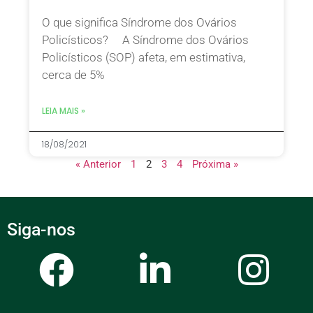
O que significa Síndrome dos Ovários
Policísticos? A Síndrome dos Ovários
Policísticos (SOP) afeta, em estimativa,
cerca de 5%
LEIA MAIS »
18/08/2021
« Anterior
1
2
3
4
Próxima »
Siga-nos