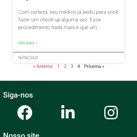
Com certeza, seu médico já pediu para você
fazer um check-up alguma vez. Esse
procedimento nada mais é que um
LEIA MAIS »
16/06/2021
« Anterior
1
2
3
4
Próxima »
Siga-nos
Nosso site