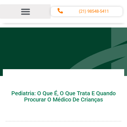
(21) 98548-5411
Centro Médico CADEG
Termos e Condições de Uso do Site
Pediatria: O Que É, O Que Trata E Quando
Procurar O Médico De Crianças