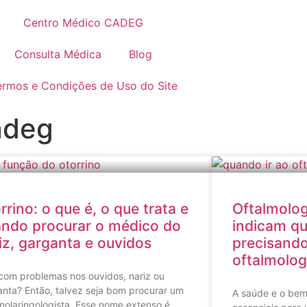
Centro Médico CADEG
Consulta Médica
Blog
ermos e Condições de Uso do Site
adeg
rrino: o que é, o que trata e
Oftalmolog
ndo procurar o médico do
indicam qu
iz, garganta e ouvidos
precisando
oftalmolog
com problemas nos ouvidos, nariz ou
nta? Então, talvez seja bom procurar um
A saúde e o bem
inolaringologista. Esse nome extenso é