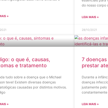
essenciais para
do nosso corpo 
MAIS »
LEIA MAIS »
/2021
28/10/2021
iligo: o que é, causas,
7 doenças 
tomas e tratamento
prestar at
nda tudo sobre a doença que o Michael
Durante a infânc
son teve! Existem diversas doenças
doenças infecci
tológicas causadas por distintos motivos.
justamente pelo 
ligo
constantemente
MAIS »
LEIA MAIS »