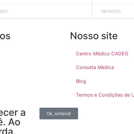
/2021
08/10/2021
nos
Nosso site
Centro Médico CADEG
Consulta Médica
Blog
Termos e Condições de U
ecer a
Ok, entendi
ê. Ao
orda