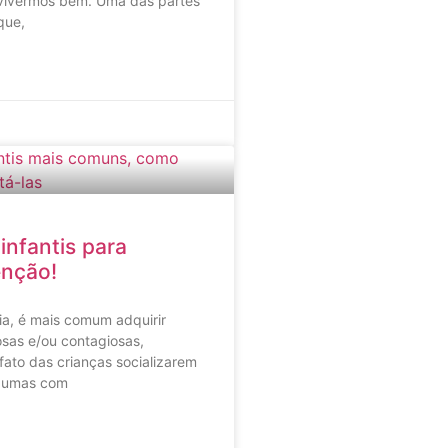
 vivermos bem. Uma das partes
que,
infantis para
enção!
ia, é mais comum adquirir
osas e/ou contagiosas,
fato das crianças socializarem
 umas com