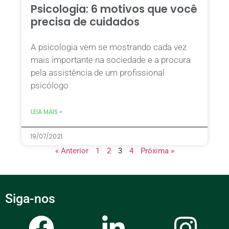
Psicologia: 6 motivos que você
precisa de cuidados
A psicologia vem se mostrando cada vez
mais importante na sociedade e a procura
pela assistência de um profissional
psicólogo
LEIA MAIS »
19/07/2021
« Anterior
1
2
3
4
Próxima »
Siga-nos