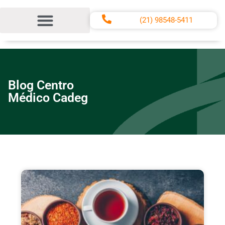
(21) 98548-5411
Centro Médico CADEG
Termos e Condições de Uso do Site
Blog Centro
Médico Cadeg