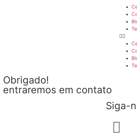
C
Co
Bl
Te
C
Co
Bl
Te
Obrigado!
entraremos em contato
Siga-n